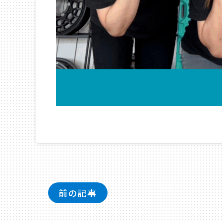
投
前の記事
稿
ナ